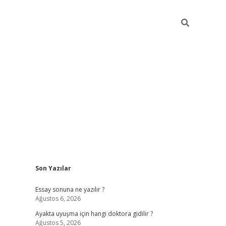
Sidebar
Son Yazılar
ilbet giriş
Essay sonuna ne yazılır ?
Ağustos 6, 2026
Ayakta uyuşma için hangi doktora gidilir ?
Ağustos 5, 2026