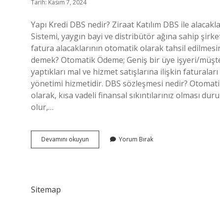
Tarih: Kasım 7, 2024
Yapı Kredi DBS nedir? Ziraat Katılım DBS ile alacak
Sistemi, yaygın bayi ve distribütör ağına sahip şirke
fatura alacaklarının otomatik olarak tahsil edilmes
demek? Otomatik Ödeme; Geniş bir üye işyeri/müşteri
yaptıkları mal ve hizmet satışlarına ilişkin faturala
yönetimi hizmetidir. DBS sözleşmesi nedir? Otomatik
olarak, kısa vadeli finansal sıkıntılarınız olması 
olur,…
Ykb
Devamını okuyun
Yorum Bırak
Dbs
Nedir
Sitemap