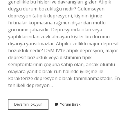
genellikle bu hisleri ve davranışları gizler. Atipik
duygu durum bozukluğu nedir? Gülümseyen
depresyon (atipik depresyon), kişinin içinde
fırtınalar kopmasına rağmen dışarıdan mutlu
görünme çabasıdır. Depresyonda olan veya
yaptıklarından zevk almayan kişiler bu durumu
dışarıya yansıtmazlar. Atipik özellikli majör depresif
bozukluk nedir? DSM IV’te atipik depresyon, majör
depresif bozukluk veya distiminin tipik
semptomlarının çoğuna sahip olan, ancak olumlu
olaylara yanıt olarak ruh halinde iyileşme ile
karakterize depresyon olarak tanımlanmaktadır. En
tehlikeli depresyon…
Atipik
Devamını okuyun
Yorum Bırak
Depresyon
Belirtileri
Nelerdir