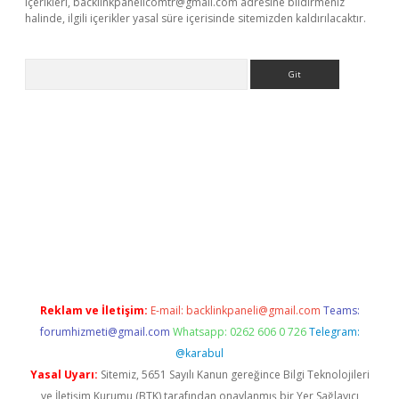
içerikleri,
backlinkpanelicomtr@gmail.com
adresine bildirmeniz
halinde, ilgili içerikler yasal süre içerisinde sitemizden kaldırılacaktır.
Arama
riş
Reklam ve İletişim:
E-mail:
backlinkpaneli@gmail.com
Teams:
forumhizmeti@gmail.com
Whatsapp: 0262 606 0 726
Telegram:
@karabul
Yasal Uyarı:
Sitemiz, 5651 Sayılı Kanun gereğince Bilgi Teknolojileri
ve İletişim Kurumu (BTK) tarafından onaylanmış bir Yer Sağlayıcı