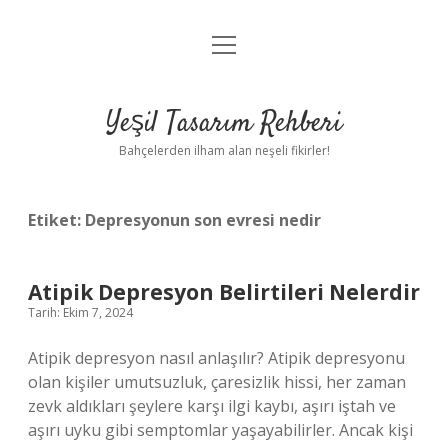
menüyü
Anasayfa
aç
Gizlilik Politikası
Yeşil Tasarım Rehberi
Yasal Uyarı
Bahçelerden ilham alan neşeli fikirler!
Hakkımızda
Etiket:
Depresyonun son evresi nedir
Atipik Depresyon Belirtileri Nelerdir
Tarih: Ekim 7, 2024
Atipik depresyon nasıl anlaşılır? Atipik depresyonu
olan kişiler umutsuzluk, çaresizlik hissi, her zaman
zevk aldıkları şeylere karşı ilgi kaybı, aşırı iştah ve
aşırı uyku gibi semptomlar yaşayabilirler. Ancak kişi