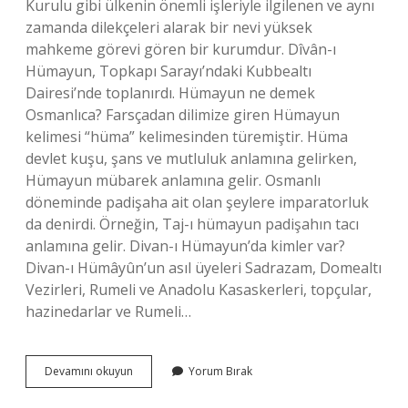
Kurulu gibi ülkenin önemli işleriyle ilgilenen ve aynı
zamanda dilekçeleri alarak bir nevi yüksek
mahkeme görevi gören bir kurumdur. Dîvân-ı
Hümayun, Topkapı Sarayı’ndaki Kubbealtı
Dairesi’nde toplanırdı. Hümayun ne demek
Osmanlıca? Farsçadan dilimize giren Hümayun
kelimesi “hüma” kelimesinden türemiştir. Hüma
devlet kuşu, şans ve mutluluk anlamına gelirken,
Hümayun mübarek anlamına gelir. Osmanlı
döneminde padişaha ait olan şeylere imparatorluk
da denirdi. Örneğin, Taj-ı hümayun padişahın tacı
anlamına gelir. Divan-ı Hümayun’da kimler var?
Divan-ı Hümâyûn’un asıl üyeleri Sadrazam, Domealtı
Vezirleri, Rumeli ve Anadolu Kasaskerleri, topçular,
hazinedarlar ve Rumeli…
Divan
Devamını okuyun
Yorum Bırak
I
Hümayun