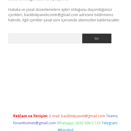
Hukuka ve yasal düzenlemelere aykırı olduğunu düşündüğünüz
içerikleri,
backlinkpanelicomtr@gmail.com
adresine bildirmeniz
halinde, ilgili içerikler yasal süre içerisinde sitemizden kaldırılacaktır.
Arama
giriş
Reklam ve İletişim:
E-mail:
backlinkpaneli@gmail.com
Teams:
forumhizmeti@gmail.com
Whatsapp: 0262 606 0 726
Telegram:
@karabul