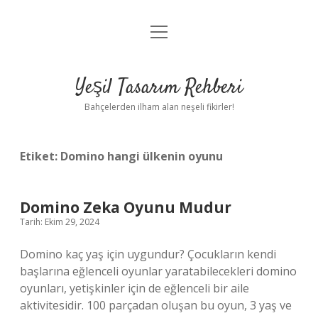
menüyü
Anasayfa
aç
Gizlilik Politikası
Yeşil Tasarım Rehberi
Yasal Uyarı
Bahçelerden ilham alan neşeli fikirler!
Hakkımızda
Etiket:
Domino hangi ülkenin oyunu
Domino Zeka Oyunu Mudur
Tarih: Ekim 29, 2024
Domino kaç yaş için uygundur? Çocukların kendi
başlarına eğlenceli oyunlar yaratabilecekleri domino
oyunları, yetişkinler için de eğlenceli bir aile
aktivitesidir. 100 parçadan oluşan bu oyun, 3 yaş ve