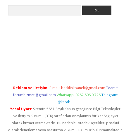
Arama
ş
Reklam ve İletişim:
E-mail:
backlinkpaneli@gmail.com
Teams:
forumhizmeti@gmail.com
Whatsapp: 0262 606 0 726
Telegram:
@karabul
Yasal Uyarı:
Sitemiz, 5651 Sayılı Kanun gereğince Bilgi Teknolojileri
ve İletişim Kurumu (BTK) tarafından onaylanmış bir Yer Sağlayıcı
olarak hizmet vermektedir. Bu nedenle, sitedeki içerikleri proaktif
olarak denetleme veya araştırma yükümlülüğümüz bulunmamaktadır.