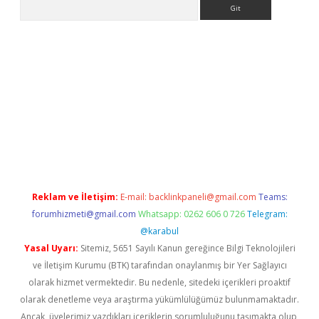
Arama
iriş
Reklam ve İletişim:
E-mail:
backlinkpaneli@gmail.com
Teams:
forumhizmeti@gmail.com
Whatsapp: 0262 606 0 726
Telegram:
@karabul
Yasal Uyarı:
Sitemiz, 5651 Sayılı Kanun gereğince Bilgi Teknolojileri
ve İletişim Kurumu (BTK) tarafından onaylanmış bir Yer Sağlayıcı
olarak hizmet vermektedir. Bu nedenle, sitedeki içerikleri proaktif
olarak denetleme veya araştırma yükümlülüğümüz bulunmamaktadır.
Ancak, üyelerimiz yazdıkları içeriklerin sorumluluğunu taşımakta olup,