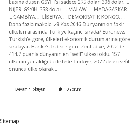
başına düşen GSYİH’si sadece 275 dolar: 306 dolar. …
NİJER. GSYİH: 358 dolar. … MALAWİ … MADAGASKAR.
… GAMBİYA. … LİBERYA. … DEMOKRATİK KONGO. …
Daha fazla makale…•8 Kas 2016 Dünyanın en fakir
ülkeleri arasında Türkiye kaçıncı sırada? Euronews
Turkish’e göre, ülkeleri ekonomik durumlarına göre
sıralayan Hanke’s Index’e göre Zimbabve, 2022’de
414,7 puanla dünyanın en “sefil” ülkesi oldu. 157
ülkenin yer aldığı bu listede Türkiye, 2022’de en sefil
onuncu ülke olarak…
Dünyanın
Devamını okuyun
10 Yorum
En
Fakir
Ülkesi
Neresi
Sitemap