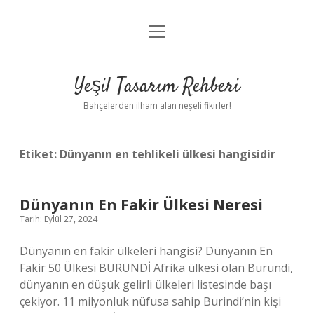
menüyü
Anasayfa
aç
Gizlilik Politikası
Yeşil Tasarım Rehberi
Yasal Uyarı
Bahçelerden ilham alan neşeli fikirler!
Hakkımızda
Etiket:
Dünyanın en tehlikeli ülkesi hangisidir
Dünyanın En Fakir Ülkesi Neresi
Tarih: Eylül 27, 2024
Dünyanın en fakir ülkeleri hangisi? Dünyanın En
Fakir 50 Ülkesi BURUNDİ Afrika ülkesi olan Burundi,
dünyanın en düşük gelirli ülkeleri listesinde başı
çekiyor. 11 milyonluk nüfusa sahip Burindi’nin kişi