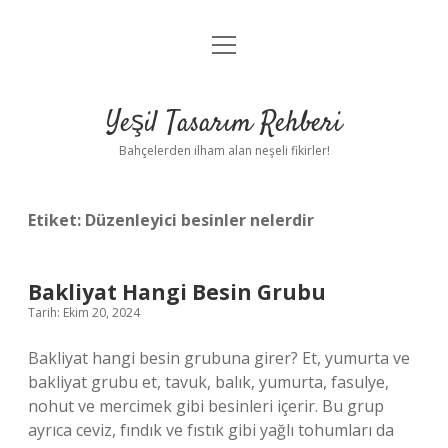
menüyü
Anasayfa
aç
Gizlilik Politikası
Yeşil Tasarım Rehberi
Yasal Uyarı
Bahçelerden ilham alan neşeli fikirler!
Hakkımızda
Etiket:
Düzenleyici besinler nelerdir
Bakliyat Hangi Besin Grubu
Tarih: Ekim 20, 2024
Bakliyat hangi besin grubuna girer? Et, yumurta ve
bakliyat grubu et, tavuk, balık, yumurta, fasulye,
nohut ve mercimek gibi besinleri içerir. Bu grup
ayrıca ceviz, fındık ve fıstık gibi yağlı tohumları da