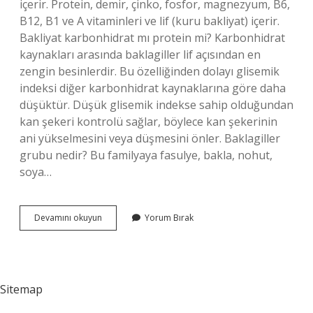
içerir. Protein, demir, çinko, fosfor, magnezyum, B6,
B12, B1 ve A vitaminleri ve lif (kuru bakliyat) içerir.
Bakliyat karbonhidrat mı protein mi? Karbonhidrat
kaynakları arasında baklagiller lif açısından en
zengin besinlerdir. Bu özelliğinden dolayı glisemik
indeksi diğer karbonhidrat kaynaklarına göre daha
düşüktür. Düşük glisemik indekse sahip olduğundan
kan şekeri kontrolü sağlar, böylece kan şekerinin
ani yükselmesini veya düşmesini önler. Baklagiller
grubu nedir? Bu familyaya fasulye, bakla, nohut,
soya…
Bakliyat
Devamını okuyun
Yorum Bırak
Hangi
Besin
Grubu
Sitemap