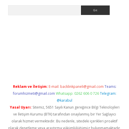
Arama
iş
Reklam ve İletişim:
E-mail:
backlinkpaneli@gmail.com
Teams:
forumhizmeti@gmail.com
Whatsapp: 0262 606 0 726
Telegram:
@karabul
Yasal Uyarı:
Sitemiz, 5651 Sayılı Kanun gereğince Bilgi Teknolojileri
ve İletişim Kurumu (BTK) tarafından onaylanmış bir Yer Sağlayıcı
olarak hizmet vermektedir. Bu nedenle, sitedeki içerikleri proaktif
olarak denetleme veya araştırma yükümlülüğümüz bulunmamaktadır.