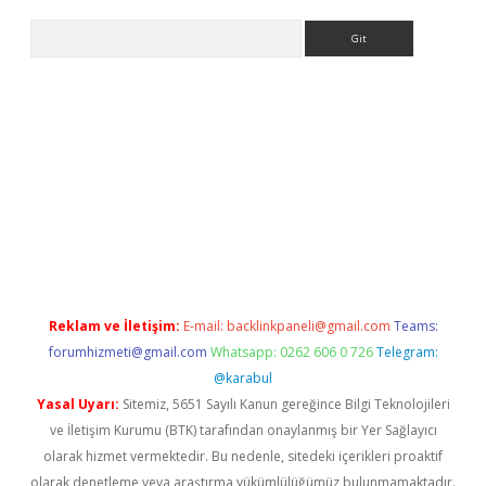
Arama
iriş
Reklam ve İletişim:
E-mail:
backlinkpaneli@gmail.com
Teams:
forumhizmeti@gmail.com
Whatsapp: 0262 606 0 726
Telegram:
@karabul
Yasal Uyarı:
Sitemiz, 5651 Sayılı Kanun gereğince Bilgi Teknolojileri
ve İletişim Kurumu (BTK) tarafından onaylanmış bir Yer Sağlayıcı
olarak hizmet vermektedir. Bu nedenle, sitedeki içerikleri proaktif
olarak denetleme veya araştırma yükümlülüğümüz bulunmamaktadır.