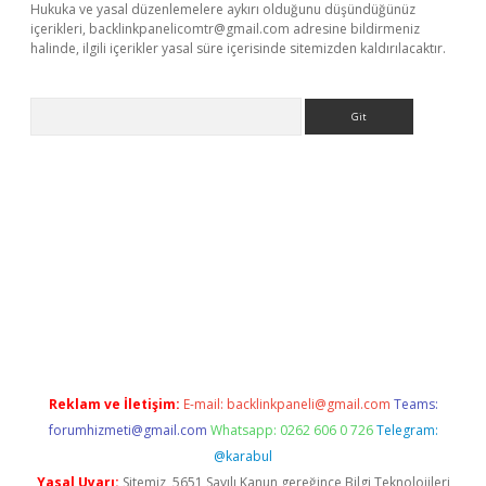
Hukuka ve yasal düzenlemelere aykırı olduğunu düşündüğünüz
içerikleri,
backlinkpanelicomtr@gmail.com
adresine bildirmeniz
halinde, ilgili içerikler yasal süre içerisinde sitemizden kaldırılacaktır.
Arama
iriş
Reklam ve İletişim:
E-mail:
backlinkpaneli@gmail.com
Teams:
forumhizmeti@gmail.com
Whatsapp: 0262 606 0 726
Telegram:
@karabul
Yasal Uyarı:
Sitemiz, 5651 Sayılı Kanun gereğince Bilgi Teknolojileri