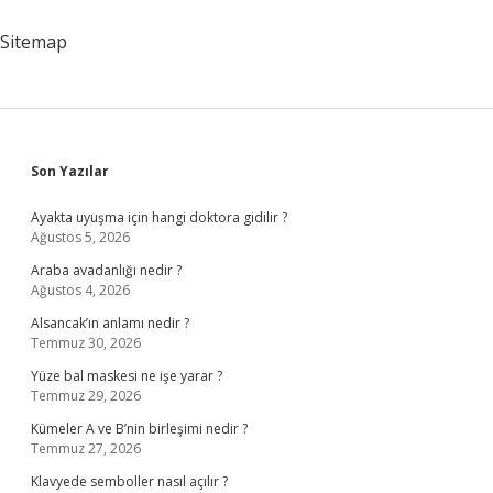
Artar
Sitemap
Sidebar
Son Yazılar
Ayakta uyuşma için hangi doktora gidilir ?
Ağustos 5, 2026
Araba avadanlığı nedir ?
Ağustos 4, 2026
Alsancak’ın anlamı nedir ?
Temmuz 30, 2026
Yüze bal maskesi ne işe yarar ?
Temmuz 29, 2026
Kümeler A ve B’nin birleşimi nedir ?
Temmuz 27, 2026
Klavyede semboller nasıl açılır ?