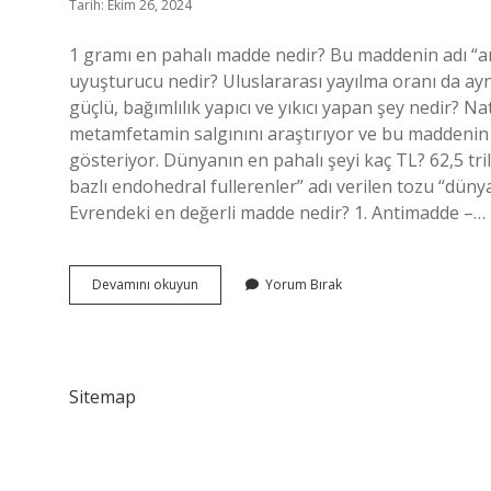
Tarih: Ekim 26, 2024
1 gramı en pahalı madde nedir? Bu maddenin adı “ant
uyuşturucu nedir? Uluslararası yayılma oranı da ay
güçlü, bağımlılık yapıcı ve yıkıcı yapan şey nedir? 
metamfetamin salgınını araştırıyor ve bu maddenin n
gösteriyor. Dünyanın en pahalı şeyi kaç TL? 62,5 t
bazlı endohedral fullerenler” adı verilen tozu “düny
Evrendeki en değerli madde nedir? 1. Antimadde –…
Dünyanın
Devamını okuyun
Yorum Bırak
En
Pahalı
Uyuşturucusu
Nedir
Sitemap