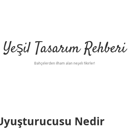
Yeşil Tasarım Rehberi
Bahçelerden ilham alan neşeli fikirler!
Uyuşturucusu Nedir