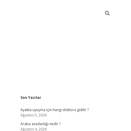
Sidebar
Son Yazılar
ilbet giriş
Ayakta uyuşma için hangi doktora gidilir ?
Ağustos 5, 2026
Araba avadanlığı nedir ?
Ağustos 4, 2026