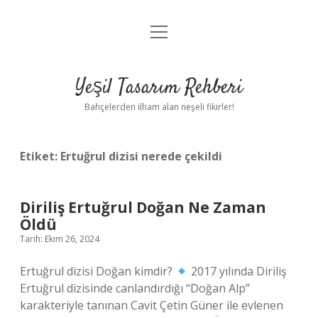
menüyü
Anasayfa
aç
Gizlilik Politikası
Yeşil Tasarım Rehberi
Yasal Uyarı
Bahçelerden ilham alan neşeli fikirler!
Hakkımızda
Etiket:
Ertuğrul dizisi nerede çekildi
Diriliş Ertuğrul Doğan Ne Zaman
Öldü
Tarih: Ekim 26, 2024
Ertuğrul dizisi Doğan kimdir?
2017 yılında Diriliş
Ertuğrul dizisinde canlandırdığı “Doğan Alp”
karakteriyle tanınan Cavit Çetin Güner ile evlenen