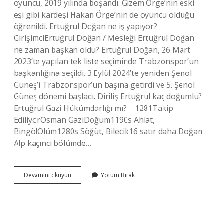
oyuncu, 2019 yılında boşandı. Gizem Örge’nin eski
eşi gibi kardeşi Hakan Örge’nin de oyuncu olduğu
öğrenildi. Ertuğrul Doğan ne iş yapıyor?
GirişimciErtuğrul Doğan / Mesleği Ertuğrul Doğan
ne zaman başkan oldu? Ertuğrul Doğan, 26 Mart
2023’te yapılan tek liste seçiminde Trabzonspor’un
başkanlığına seçildi. 3 Eylül 2024’te yeniden Şenol
Güneş’i Trabzonspor’un başına getirdi ve 5. Şenol
Güneş dönemi başladı. Diriliş Ertuğrul kaç doğumlu?
Ertuğrul Gazi Hükümdarlığı mı? – 1281Takip
EdiliyorOsman GaziDoğum1190s Ahlat,
BingölÖlüm1280s Söğüt, Bilecik16 satır daha Doğan
Alp kaçıncı bölümde…
Diriliş
Devamını okuyun
Yorum Bırak
Ertuğrul
Doğan
Ne
Zaman