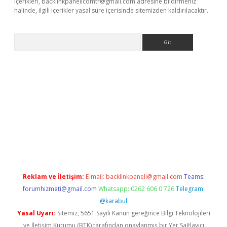
içerikleri,
backlinkpanelicomtr@gmail.com
adresine bildirmeniz
halinde, ilgili içerikler yasal süre içerisinde sitemizden kaldırılacaktır.
Arama
iriş
Reklam ve İletişim:
E-mail:
backlinkpaneli@gmail.com
Teams:
forumhizmeti@gmail.com
Whatsapp: 0262 606 0 726
Telegram:
@karabul
Yasal Uyarı:
Sitemiz, 5651 Sayılı Kanun gereğince Bilgi Teknolojileri
ve İletişim Kurumu (BTK) tarafından onaylanmış bir Yer Sağlayıcı