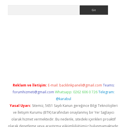
Arama
iriş
Reklam ve İletişim:
E-mail:
backlinkpaneli@gmail.com
Teams:
forumhizmeti@gmail.com
Whatsapp: 0262 606 0 726
Telegram:
@karabul
Yasal Uyarı:
Sitemiz, 5651 Sayılı Kanun gereğince Bilgi Teknolojileri
ve İletişim Kurumu (BTK) tarafından onaylanmış bir Yer Sağlayıcı
olarak hizmet vermektedir. Bu nedenle, sitedeki içerikleri proaktif
olarak denetleme veya araştırma yükümlülüğümüz bulunmamaktadır.