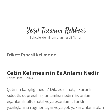
menüyü
Anasayfa
aç
Gizlilik Politikası
Yeşil Tasarım Rehberi
Yasal Uyarı
Bahçelerden ilham alan neşeli fikirler!
Hakkımızda
Etiket:
Eş sesli kelime ne
Çetin Kelimesinin Eş Anlamı Nedir
Tarih: Ekim 3, 2024
Çetin’in karşılığı nedir? Dik, zor, inatçı, kararlı,
şiddetli, depresif. Eş anlamlısı nedir? Eş anlamlı,
eşanlamlı, alternatif veya eşanlamlı; farklı
yazılışlarına rağmen aynı veya çok yakın anlamı olan