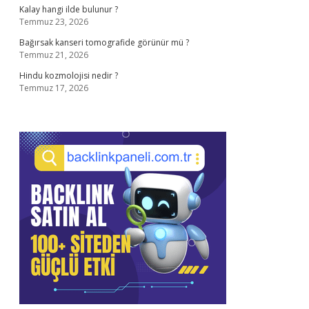
Kalay hangi ilde bulunur ?
Temmuz 23, 2026
Bağırsak kanseri tomografide görünür mü ?
Temmuz 21, 2026
Hindu kozmolojisi nedir ?
Temmuz 17, 2026