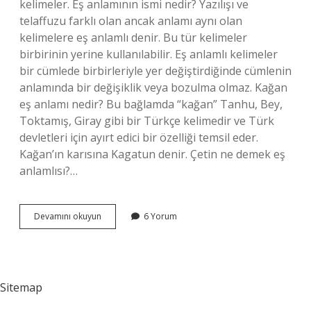
kelimeler. Eş anlamının ismi nedir? Yazılışı ve
telaffuzu farklı olan ancak anlamı aynı olan
kelimelere eş anlamlı denir. Bu tür kelimeler
birbirinin yerine kullanılabilir. Eş anlamlı kelimeler
bir cümlede birbirleriyle yer değiştirdiğinde cümlenin
anlamında bir değişiklik veya bozulma olmaz. Kağan
eş anlamı nedir? Bu bağlamda “kağan” Tanhu, Bey,
Toktamış, Giray gibi bir Türkçe kelimedir ve Türk
devletleri için ayırt edici bir özelliği temsil eder.
Kağan’ın karısına Kagatun denir. Çetin ne demek eş
anlamlısı?…
Çetin
Devamını okuyun
6 Yorum
Kelimesinin
Eş
Anlamı
Nedir
Sitemap