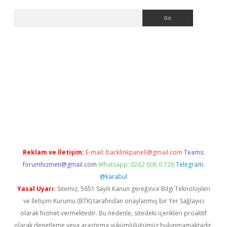
Arama
iriş
Reklam ve İletişim:
E-mail:
backlinkpaneli@gmail.com
Teams:
forumhizmeti@gmail.com
Whatsapp: 0262 606 0 726
Telegram:
@karabul
Yasal Uyarı:
Sitemiz, 5651 Sayılı Kanun gereğince Bilgi Teknolojileri
ve İletişim Kurumu (BTK) tarafından onaylanmış bir Yer Sağlayıcı
olarak hizmet vermektedir. Bu nedenle, sitedeki içerikleri proaktif
olarak denetleme veya araştırma yükümlülüğümüz bulunmamaktadır.