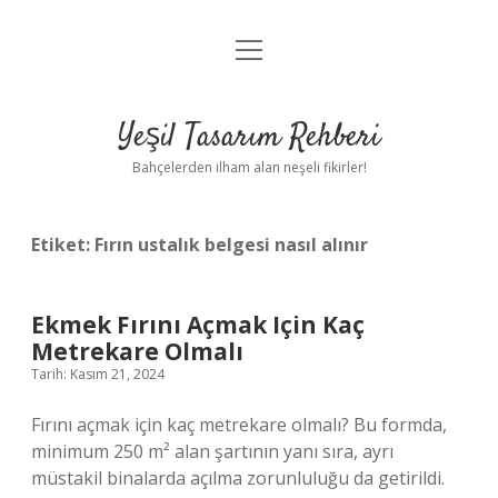
menüyü
Anasayfa
aç
Gizlilik Politikası
Yeşil Tasarım Rehberi
Yasal Uyarı
Bahçelerden ilham alan neşeli fikirler!
Hakkımızda
Etiket:
Fırın ustalık belgesi nasıl alınır
Ekmek Fırını Açmak Için Kaç
Metrekare Olmalı
Tarih: Kasım 21, 2024
Fırını açmak için kaç metrekare olmalı? Bu formda,
minimum 250 m² alan şartının yanı sıra, ayrı
müstakil binalarda açılma zorunluluğu da getirildi.