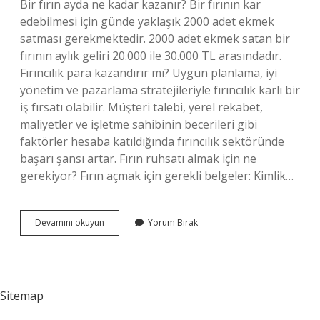
Bir fırın ayda ne kadar kazanır? Bir fırının kar
edebilmesi için günde yaklaşık 2000 adet ekmek
satması gerekmektedir. 2000 adet ekmek satan bir
fırının aylık geliri 20.000 ile 30.000 TL arasındadır.
Fırıncılık para kazandırır mı? Uygun planlama, iyi
yönetim ve pazarlama stratejileriyle fırıncılık karlı bir
iş fırsatı olabilir. Müşteri talebi, yerel rekabet,
maliyetler ve işletme sahibinin becerileri gibi
faktörler hesaba katıldığında fırıncılık sektöründe
başarı şansı artar. Fırın ruhsatı almak için ne
gerekiyor? Fırın açmak için gerekli belgeler: Kimlik…
Ekmek
Devamını okuyun
Yorum Bırak
Fırını
Açmak
Için
Kaç
Metrekare
Sitemap
Olmalı