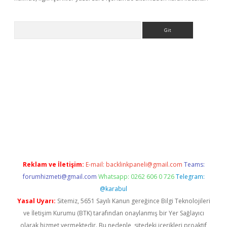
Arama
iriş
Reklam ve İletişim:
E-mail:
backlinkpaneli@gmail.com
Teams:
forumhizmeti@gmail.com
Whatsapp: 0262 606 0 726
Telegram:
@karabul
Yasal Uyarı:
Sitemiz, 5651 Sayılı Kanun gereğince Bilgi Teknolojileri
ve İletişim Kurumu (BTK) tarafından onaylanmış bir Yer Sağlayıcı
olarak hizmet vermektedir. Bu nedenle, sitedeki içerikleri proaktif