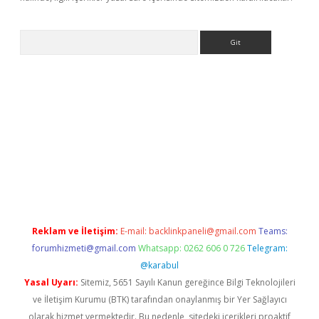
Arama
iriş
Reklam ve İletişim:
E-mail:
backlinkpaneli@gmail.com
Teams:
forumhizmeti@gmail.com
Whatsapp: 0262 606 0 726
Telegram:
@karabul
Yasal Uyarı:
Sitemiz, 5651 Sayılı Kanun gereğince Bilgi Teknolojileri
ve İletişim Kurumu (BTK) tarafından onaylanmış bir Yer Sağlayıcı
olarak hizmet vermektedir. Bu nedenle, sitedeki içerikleri proaktif