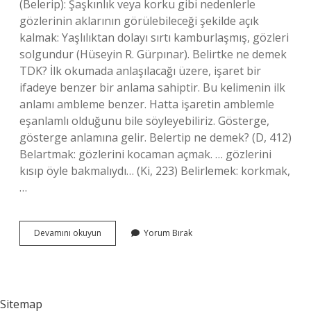
(Belerip): Şaşkınlık veya korku gibi nedenlerle
gözlerinin aklarının görülebileceği şekilde açık
kalmak: Yaşlılıktan dolayı sırtı kamburlaşmış, gözleri
solgundur (Hüseyin R. Gürpınar). Belirtke ne demek
TDK? İlk okumada anlaşılacağı üzere, işaret bir
ifadeye benzer bir anlama sahiptir. Bu kelimenin ilk
anlamı ambleme benzer. Hatta işaretin amblemle
eşanlamlı olduğunu bile söyleyebiliriz. Gösterge,
gösterge anlamına gelir. Belertip ne demek? (D, 412)
Belartmak: gözlerini kocaman açmak. … gözlerini
kısıp öyle bakmalıydı… (Ki, 223) Belirlemek: korkmak,
…
Belertmek
Devamını okuyun
Yorum Bırak
Ne
Demek
Tdk
Sitemap