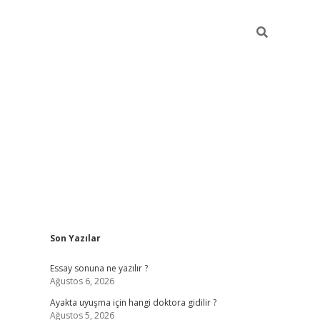
Sidebar
Son Yazılar
ilbet giriş
Essay sonuna ne yazılır ?
Ağustos 6, 2026
Ayakta uyuşma için hangi doktora gidilir ?
Ağustos 5, 2026