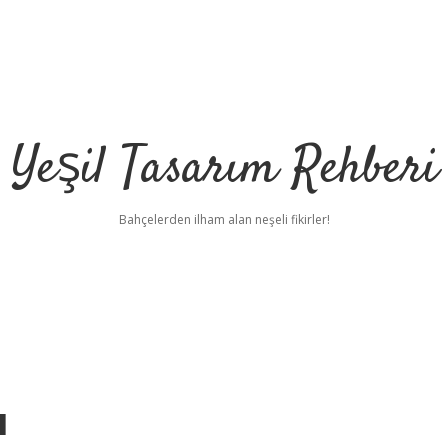
Yeşil Tasarım Rehberi
Bahçelerden ilham alan neşeli fikirler!
ı