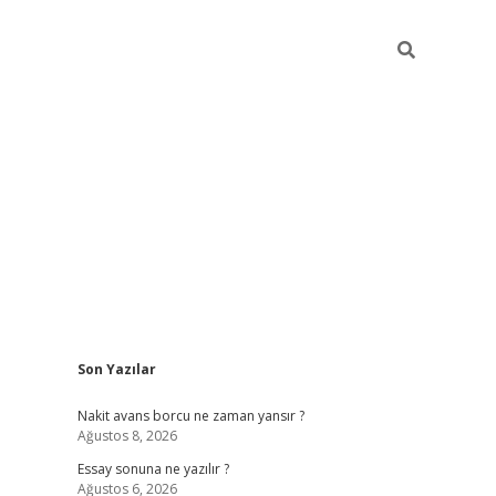
Sidebar
Son Yazılar
ilbet giriş
Nakit avans borcu ne zaman yansır ?
Ağustos 8, 2026
Essay sonuna ne yazılır ?
Ağustos 6, 2026