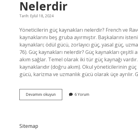
Nelerdir
Tarih: Eylül 18, 2024
Yöneticilerin güç kaynakları nelerdir? French ve Raven
kaynaklarını beş gruba ayırmıştır. Başkalarını ist
kaynakları; ödül gücü, zorlayıcı güç, yasal güç, uz
76). Güç kaynakları nelerdir? Güç kaynakları çeşitli am
akım sağlar. Temel olarak iki tür güç kaynağı vardır
kaynaklarıdır (doğru akım). Okul yöneticilerinin güç 
gücü, karizma ve uzmanlık gücü olarak üçe ayrılır. 
Bir
Devamını okuyun
6 Yorum
Yöneticinin
Sahip
Olduğu
Güç
Kaynakları
Sitemap
Nelerdir