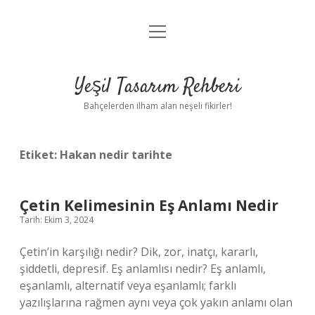
menüyü
Anasayfa
aç
Gizlilik Politikası
Yeşil Tasarım Rehberi
Yasal Uyarı
Bahçelerden ilham alan neşeli fikirler!
Hakkımızda
Etiket:
Hakan nedir tarihte
Çetin Kelimesinin Eş Anlamı Nedir
Tarih: Ekim 3, 2024
Çetin’in karşılığı nedir? Dik, zor, inatçı, kararlı,
şiddetli, depresif. Eş anlamlısı nedir? Eş anlamlı,
eşanlamlı, alternatif veya eşanlamlı; farklı
yazılışlarına rağmen aynı veya çok yakın anlamı olan