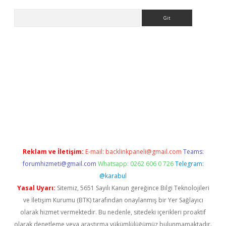
Arama
iriş
Reklam ve İletişim:
E-mail:
backlinkpaneli@gmail.com
Teams:
forumhizmeti@gmail.com
Whatsapp: 0262 606 0 726
Telegram:
@karabul
Yasal Uyarı:
Sitemiz, 5651 Sayılı Kanun gereğince Bilgi Teknolojileri
ve İletişim Kurumu (BTK) tarafından onaylanmış bir Yer Sağlayıcı
olarak hizmet vermektedir. Bu nedenle, sitedeki içerikleri proaktif
olarak denetleme veya araştırma yükümlülüğümüz bulunmamaktadır.