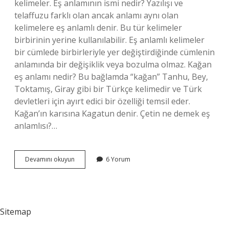
kelimeler. Eş anlamının ismi nedir? Yazılışı ve
telaffuzu farklı olan ancak anlamı aynı olan
kelimelere eş anlamlı denir. Bu tür kelimeler
birbirinin yerine kullanılabilir. Eş anlamlı kelimeler
bir cümlede birbirleriyle yer değiştirdiğinde cümlenin
anlamında bir değişiklik veya bozulma olmaz. Kağan
eş anlamı nedir? Bu bağlamda “kağan” Tanhu, Bey,
Toktamış, Giray gibi bir Türkçe kelimedir ve Türk
devletleri için ayırt edici bir özelliği temsil eder.
Kağan’ın karısına Kagatun denir. Çetin ne demek eş
anlamlısı?…
Çetin
Devamını okuyun
6 Yorum
Kelimesinin
Eş
Anlamı
Nedir
Sitemap