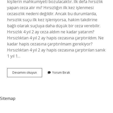
kişilerin mahkumiyeti bozulacaktır. İlk defa hırsızlık
yapan ceza alır mı? Hırsızlığın ilk kez işlenmesi
cezasızlık nedeni değildir. Ancak bu durumlarda,
hırsızlık suçu ilk kez işleniyorsa, hakim takdirine
bağlı olarak suçluya daha düşük bir ceza verebilir.
Hırsızlık 4 yıl 2 ay ceza aldım ne kadar yatarım?
Hırsızlıktan 4 yıl 2 ay hapis cezasına çarptırıldım. Ne
kadar hapis cezasına çarptırılmam gerekiyor?
Hırsızlıktan 4 yıl 2 ay hapis cezasına çarptırılan sanık
1 yıl 1…
Hırsızlık
Devamını okuyun
Yorum Bırak
Suçu
Af
Kapsamında
Mı
Sitemap