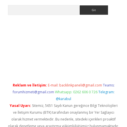
Arama
iriş
Reklam ve İletişim:
E-mail:
backlinkpaneli@gmail.com
Teams:
forumhizmeti@gmail.com
Whatsapp: 0262 606 0 726
Telegram:
@karabul
Yasal Uyarı:
Sitemiz, 5651 Sayılı Kanun gereğince Bilgi Teknolojileri
ve İletişim Kurumu (BTK) tarafından onaylanmış bir Yer Sağlayıcı
olarak hizmet vermektedir. Bu nedenle, sitedeki içerikleri proaktif
olarak denetleme veya araştırma yükümlülüğümüz bulunmamaktadır.