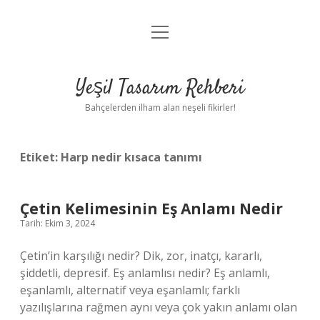
menüyü
Anasayfa
aç
Gizlilik Politikası
Yeşil Tasarım Rehberi
Yasal Uyarı
Bahçelerden ilham alan neşeli fikirler!
Hakkımızda
Etiket:
Harp nedir kısaca tanımı
Çetin Kelimesinin Eş Anlamı Nedir
Tarih: Ekim 3, 2024
Çetin’in karşılığı nedir? Dik, zor, inatçı, kararlı,
şiddetli, depresif. Eş anlamlısı nedir? Eş anlamlı,
eşanlamlı, alternatif veya eşanlamlı; farklı
yazılışlarına rağmen aynı veya çok yakın anlamı olan