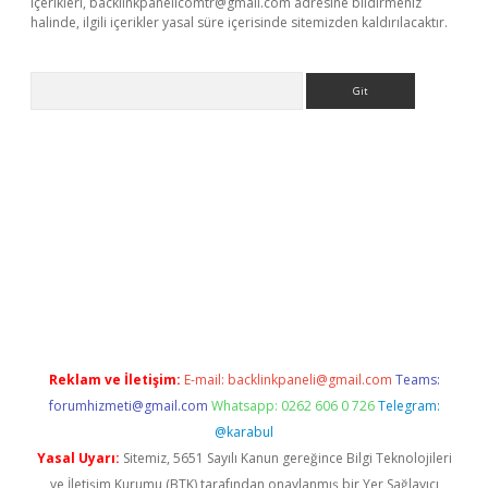
içerikleri,
backlinkpanelicomtr@gmail.com
adresine bildirmeniz
halinde, ilgili içerikler yasal süre içerisinde sitemizden kaldırılacaktır.
Arama
iriş
Reklam ve İletişim:
E-mail:
backlinkpaneli@gmail.com
Teams:
forumhizmeti@gmail.com
Whatsapp: 0262 606 0 726
Telegram:
@karabul
Yasal Uyarı:
Sitemiz, 5651 Sayılı Kanun gereğince Bilgi Teknolojileri
ve İletişim Kurumu (BTK) tarafından onaylanmış bir Yer Sağlayıcı