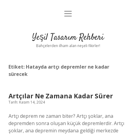
menüyü
Anasayfa
aç
Gizlilik Politikası
Yeşil Tasarım Rehberi
Yasal Uyarı
Bahçelerden ilham alan neşeli fikirler!
Hakkımızda
Etiket:
Hatayda artçı depremler ne kadar
sürecek
Artçılar Ne Zamana Kadar Sürer
Tarih: Kasım 14, 2024
Artçı deprem ne zaman biter? Artçı şoklar, ana
depremden sonra oluşan küçük depremlerdir. Artçı
şoklar, ana depremin meydana geldiği merkezde