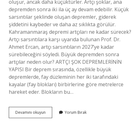
oluşur, ancak daha küçüktürler. Artçı şoklar, ana
depremden sonra iki ila üç ay devam edebilir. Küçük
sarsıntılar şeklinde oluşan depremler, giderek
şiddetini kaybeder ve daha az sıklıkta görülür.
Kahramanmaraş depremi artçıları ne kadar sürecek?
Artçı sarsıntılara karşı uyarıda bulunan Prof. Dr.
Ahmet Ercan, artçı sarsıntıların 2027’ye kadar
sürebileceğini söyledi. Büyük depremden sonra
artçılar neden olur? ARTÇI ŞOK DEPREMLERİNİN
YAPISI Bir deprem sırasında, özellikle büyük
depremlerde, fay düzleminin her iki tarafındaki
kayalar (fay blokları) birbirlerine göre metrelerce
hareket eder. Blokların bu…
Artçılar
Devamını okuyun
Yorum Bırak
Ne
Zamana
Kadar
Sürer