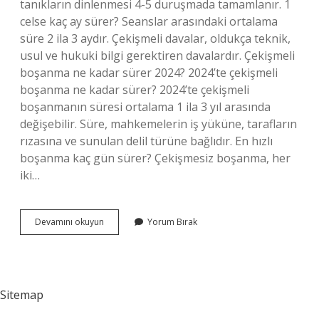
tanıkların dinlenmesi 4-5 duruşmada tamamlanır. 1
celse kaç ay sürer? Seanslar arasındaki ortalama
süre 2 ila 3 aydır. Çekişmeli davalar, oldukça teknik,
usul ve hukuki bilgi gerektiren davalardır. Çekişmeli
boşanma ne kadar sürer 2024? 2024’te çekişmeli
boşanma ne kadar sürer? 2024’te çekişmeli
boşanmanın süresi ortalama 1 ila 3 yıl arasında
değişebilir. Süre, mahkemelerin iş yüküne, tarafların
rızasına ve sunulan delil türüne bağlıdır. En hızlı
boşanma kaç gün sürer? Çekişmesiz boşanma, her
iki…
6
Devamını okuyun
Yorum Bırak
7
Celse
Ne
Kadar
Sürer
Sitemap