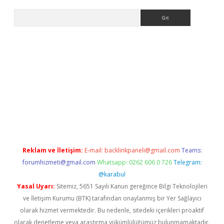
Arama
riş
Reklam ve İletişim:
E-mail:
backlinkpaneli@gmail.com
Teams:
forumhizmeti@gmail.com
Whatsapp: 0262 606 0 726
Telegram:
@karabul
Yasal Uyarı:
Sitemiz, 5651 Sayılı Kanun gereğince Bilgi Teknolojileri
ve İletişim Kurumu (BTK) tarafından onaylanmış bir Yer Sağlayıcı
olarak hizmet vermektedir. Bu nedenle, sitedeki içerikleri proaktif
olarak denetleme veya araştırma yükümlülüğümüz bulunmamaktadır.