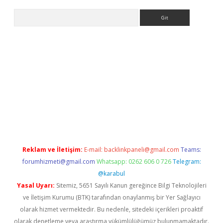
Arama
iriş
Reklam ve İletişim:
E-mail:
backlinkpaneli@gmail.com
Teams:
forumhizmeti@gmail.com
Whatsapp: 0262 606 0 726
Telegram:
@karabul
Yasal Uyarı:
Sitemiz, 5651 Sayılı Kanun gereğince Bilgi Teknolojileri
ve İletişim Kurumu (BTK) tarafından onaylanmış bir Yer Sağlayıcı
olarak hizmet vermektedir. Bu nedenle, sitedeki içerikleri proaktif
olarak denetleme veya araştırma yükümlülüğümüz bulunmamaktadır.