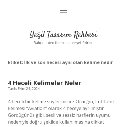
menüyü
Anasayfa
aç
Gizlilik Politikası
Yeşil Tasarım Rehberi
Yasal Uyarı
Bahçelerden ilham alan neşeli fikirler!
Hakkımızda
Etiket:
İlk ve son hecesi aynı olan kelime nedir
4 Heceli Kelimeler Neler
Tarih: Ekim 24, 2024
4 heceli bir kelime söyler misin? Örneğin, Luftfahrt
kelimesi “Aviation” olarak 4 heceye ayrılmıştır.
Gördüğünüz gibi, sesli ve sessiz harflerin uyumu
nedeniyle doğru şekilde kullanılmasına dikkat