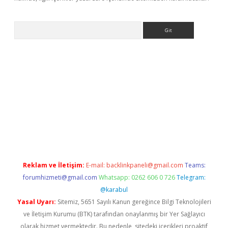
Arama
riş
Reklam ve İletişim:
E-mail:
backlinkpaneli@gmail.com
Teams:
forumhizmeti@gmail.com
Whatsapp: 0262 606 0 726
Telegram:
@karabul
Yasal Uyarı:
Sitemiz, 5651 Sayılı Kanun gereğince Bilgi Teknolojileri
ve İletişim Kurumu (BTK) tarafından onaylanmış bir Yer Sağlayıcı
olarak hizmet vermektedir. Bu nedenle, sitedeki içerikleri proaktif