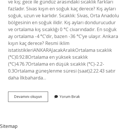
ve kış; gece ile gündüz arasındaki sıcaklık farkları
fazladır. Sivas kışın en soğuk kaç derece? Kış ayları
soğuk, uzun ve karlıdır. Sıcaklık: Sivas, Orta Anadolu
bölgesinin en soğuk ilidir. Kış ayları dondurucudur
ve ortalama kış sıcaklığı 0 °C civarındadır. En soğuk
ay ortalama -4 °C’dir, bazen -36 °C’ye ulaşır. Ankara
kışın kaç derece? Resmi iklim
istatistikleriANKARAJacakAralıkOrtalama sıcaklık
(°C)0.92.8Ortalama en yüksek sıcaklık
(°C)4.76.7Ortalama en düşük sıcaklık (°C)-2.2-
0.3Ortalama güneşlenme süresi (saat)2.22.43 satır
daha İlkbaharda…
Yozgat
Devamını okuyun
Yorum Bırak
Kışın
Kaç
Derece
Sitemap