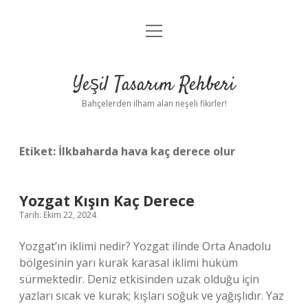
menüyü
Anasayfa
aç
Gizlilik Politikası
Yeşil Tasarım Rehberi
Yasal Uyarı
Bahçelerden ilham alan neşeli fikirler!
Hakkımızda
Etiket:
İlkbaharda hava kaç derece olur
Yozgat Kışın Kaç Derece
Tarih: Ekim 22, 2024
Yozgat’ın iklimi nedir? Yozgat ilinde Orta Anadolu
bölgesinin yarı kurak karasal iklimi hüküm
sürmektedir. Deniz etkisinden uzak olduğu için
yazları sıcak ve kurak; kışları soğuk ve yağışlıdır. Yaz