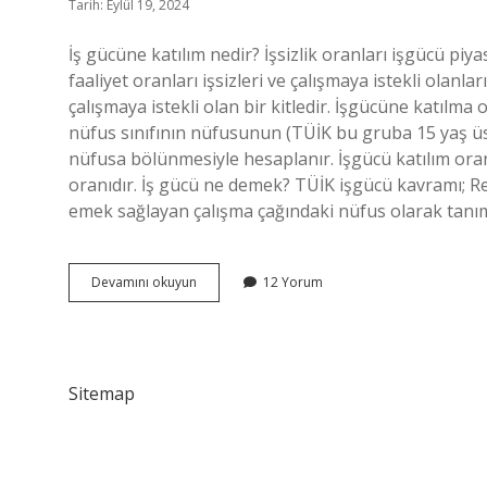
Tarih: Eylül 19, 2024
İş gücüne katılım nedir? İşsizlik oranları işgücü piy
faaliyet oranları işsizleri ve çalışmaya istekli olanla
çalışmaya istekli olan bir kitledir. İşgücüne katılma 
nüfus sınıfının nüfusunun (TÜİK bu gruba 15 yaş üs
nüfusa bölünmesiyle hesaplanır. İşgücü katılım oranı
oranıdır. İş gücü ne demek? TÜİK işgücü kavramı; 
emek sağlayan çalışma çağındaki nüfus olarak tanım
Iş
Devamını okuyun
12 Yorum
Gücüne
Katılım
Ne
Demek
Sitemap