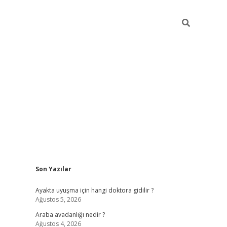
Sidebar
Son Yazılar
ilbet giriş
Ayakta uyuşma için hangi doktora gidilir ?
Ağustos 5, 2026
Araba avadanlığı nedir ?
Ağustos 4, 2026