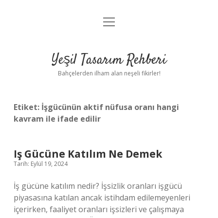
menüyü
Anasayfa
aç
Gizlilik Politikası
Yeşil Tasarım Rehberi
Yasal Uyarı
Bahçelerden ilham alan neşeli fikirler!
Hakkımızda
Etiket:
İşgücünün aktif nüfusa oranı hangi
kavram ile ifade edilir
Iş Gücüne Katılım Ne Demek
Tarih: Eylül 19, 2024
İş gücüne katılım nedir? İşsizlik oranları işgücü
piyasasına katılan ancak istihdam edilemeyenleri
içerirken, faaliyet oranları işsizleri ve çalışmaya