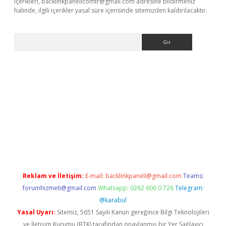
içerikleri,
backlinkpanelicomtr@gmail.com
adresine bildirmeniz
halinde, ilgili içerikler yasal süre içerisinde sitemizden kaldırılacaktır.
Arama
iriş
Reklam ve İletişim:
E-mail:
backlinkpaneli@gmail.com
Teams:
forumhizmeti@gmail.com
Whatsapp: 0262 606 0 726
Telegram:
@karabul
Yasal Uyarı:
Sitemiz, 5651 Sayılı Kanun gereğince Bilgi Teknolojileri
ve İletişim Kurumu (BTK) tarafından onaylanmış bir Yer Sağlayıcı