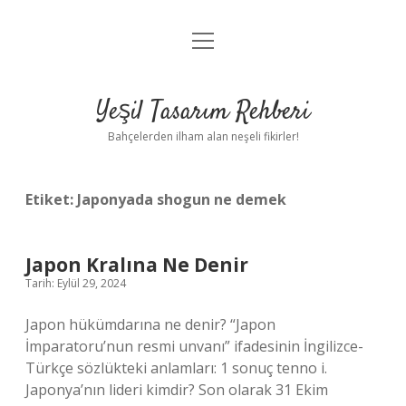
menüyü
Anasayfa
aç
Gizlilik Politikası
Yeşil Tasarım Rehberi
Yasal Uyarı
Bahçelerden ilham alan neşeli fikirler!
Hakkımızda
Etiket:
Japonyada shogun ne demek
Japon Kralına Ne Denir
Tarih: Eylül 29, 2024
Japon hükümdarına ne denir? “Japon
İmparatoru’nun resmi unvanı” ifadesinin İngilizce-
Türkçe sözlükteki anlamları: 1 sonuç tenno i.
Japonya’nın lideri kimdir? Son olarak 31 Ekim