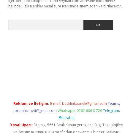
içerikleri,
backlinkpanelicomtr@gmail.com
adresine bildirmeniz
halinde, ilgili içerikler yasal süre içerisinde sitemizden kaldırılacaktır.
Arama
riş
Reklam ve İletişim:
E-mail:
backlinkpaneli@gmail.com
Teams:
forumhizmeti@gmail.com
Whatsapp: 0262 606 0 726
Telegram:
@karabul
Yasal Uyarı:
Sitemiz, 5651 Sayılı Kanun gereğince Bilgi Teknolojileri
ve İletişim Kurumu (BTK) tarafından onaylanmış bir Yer Sağlayıcı