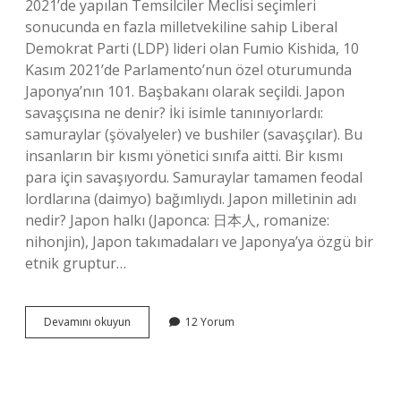
2021’de yapılan Temsilciler Meclisi seçimleri
sonucunda en fazla milletvekiline sahip Liberal
Demokrat Parti (LDP) lideri olan Fumio Kishida, 10
Kasım 2021’de Parlamento’nun özel oturumunda
Japonya’nın 101. Başbakanı olarak seçildi. Japon
savaşçısına ne denir? İki isimle tanınıyorlardı:
samuraylar (şövalyeler) ve bushiler (savaşçılar). Bu
insanların bir kısmı yönetici sınıfa aitti. Bir kısmı
para için savaşıyordu. Samuraylar tamamen feodal
lordlarına (daimyo) bağımlıydı. Japon milletinin adı
nedir? Japon halkı (Japonca: 日本人, romanize:
nihonjin), Japon takımadaları ve Japonya’ya özgü bir
etnik gruptur…
Japon
Devamını okuyun
12 Yorum
Kralına
Ne
Denir