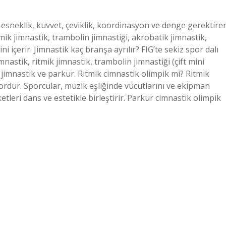
ç, esneklik, kuvvet, çeviklik, koordinasyon ve denge gerektire
tmik jimnastik, trambolin jimnastiği, akrobatik jimnastik,
ni içerir. Jimnastik kaç branşa ayrılır? FIG’te sekiz spor dalı
mnastik, ritmik jimnastik, trambolin jimnastiği (çift mini
k jimnastik ve parkur. Ritmik cimnastik olimpik mi? Ritmik
spordur. Sporcular, müzik eşliğinde vücutlarını ve ekipman
tleri dans ve estetikle birleştirir. Parkur cimnastik olimpik