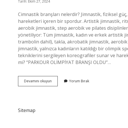
Tarih: Ekim 27, 2024
Cimnastik branşları nelerdir? Jimnastik, fiziksel gü
hareketleri içeren bir spordur. Artistik jimnastik, ri
aerobik jimnastik, step aerobik ve pilates disiplinleri
yönetiliyor: Tüm jimnastik, kadın ve erkek artistik ji
trambolin dahil), takla, akrobatik jimnastik, aerobi
jimnastik, yalnızca kadınların katıldığı bir olimpik 
tekniklerini sergileyen koreografiler sunar ve hareke
mi? “PARKOUR OLİMPİYAT BRANŞI OLDU”…
Olimpik
Devamını okuyun
Yorum Bırak
Cimnastik
Branşları
Nelerdir
Sitemap