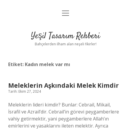
menüyü
Anasayfa
aç
Gizlilik Politikası
Yeşil Tasarım Rehberi
Yasal Uyarı
Bahçelerden ilham alan neşeli fikirler!
Hakkımızda
Etiket:
Kadın melek var mı
Meleklerin Aşkındaki Melek Kimdir
Tarih: Ekim 27, 2024
Meleklerin lideri kimdir? Bunlar: Cebrail, Mikail,
İsrafil ve Azrail’dir. Cebrail’in görevi peygamberlere
vahiy getirmektir, yani peygamberlere Allah’ın
emirlerini ve yasaklarını ileten melektir. Ayrıca