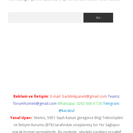
Arama
iriş
Reklam ve İletişim:
E-mail:
backlinkpaneli@gmail.com
Teams:
forumhizmeti@gmail.com
Whatsapp: 0262 606 0 726
Telegram:
@karabul
Yasal Uyarı:
Sitemiz, 5651 Sayılı Kanun gereğince Bilgi Teknolojileri
ve İletişim Kurumu (BTK) tarafından onaylanmış bir Yer Sağlayıcı
olarak hizmet vermektedir. Bu nedenle, sitedeki içerikleri proaktif