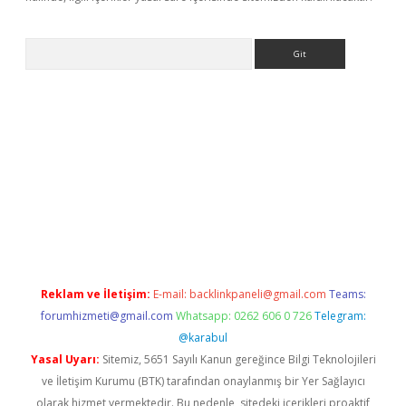
Arama
iriş
Reklam ve İletişim:
E-mail:
backlinkpaneli@gmail.com
Teams:
forumhizmeti@gmail.com
Whatsapp: 0262 606 0 726
Telegram:
@karabul
Yasal Uyarı:
Sitemiz, 5651 Sayılı Kanun gereğince Bilgi Teknolojileri
ve İletişim Kurumu (BTK) tarafından onaylanmış bir Yer Sağlayıcı
olarak hizmet vermektedir. Bu nedenle, sitedeki içerikleri proaktif