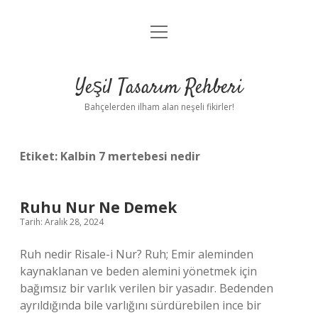
menüyü
Anasayfa
aç
Gizlilik Politikası
Yeşil Tasarım Rehberi
Yasal Uyarı
Bahçelerden ilham alan neşeli fikirler!
Hakkımızda
Etiket:
Kalbin 7 mertebesi nedir
Ruhu Nur Ne Demek
Tarih: Aralık 28, 2024
Ruh nedir Risale-i Nur? Ruh; Emir aleminden
kaynaklanan ve beden alemini yönetmek için
bağımsız bir varlık verilen bir yasadır. Bedenden
ayrıldığında bile varlığını sürdürebilen ince bir