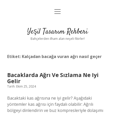
menüyü
Anasayfa
aç
Gizlilik Politikası
Yeşil Tasarım Rehberi
Yasal Uyarı
Bahçelerden ilham alan neşeli fikirler!
Hakkımızda
Etiket:
Kalçadan bacağa vuran ağrı nasıl geçer
Bacaklarda Ağrı Ve Sızlama Ne Iyi
Gelir
Tarih: Ekim 25, 2024
Bacaktaki kas ağrısına ne iyi gelir? Aşağıdaki
yöntemler kas ağrısı için faydalı olabilir: Ağrılı
bölgeyi dinlendirin ve buz kompresleriyle dolaşımı