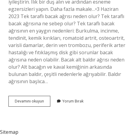
iyileştirin. Ilık bir duş alın ve ardından esneme
egzersizleri yapın. Daha fazla makale…•3 Haziran
2023 Tek taraflı bacak ağrısı neden olur? Tek taraflı
bacak ağrısına ne sebep olur? Tek taraflı bacak
ağrısının en yaygın nedenleri: Burkulma, incinme,
tendinit, kemik kırıkları, romatoid artrit, osteoartrit,
varisli damarlar, derin ven trombozu, periferik arter
hastalığı ve fıtıklaşmış disk gibi sorunlar bacak
ağrısına neden olabilir. Bacak alt baldır ağrısı neden
olur? Alt bacağın ve kaval kemiğinin arkasında
bulunan baldır, çeşitli nedenlerle ağrıyabilir. Baldır
ağrısının başlıca…
Bacaklarda
Devamını okuyun
Yorum Bırak
Ağrı
Ve
Sızlama
Ne
Iyi
Sitemap
Gelir