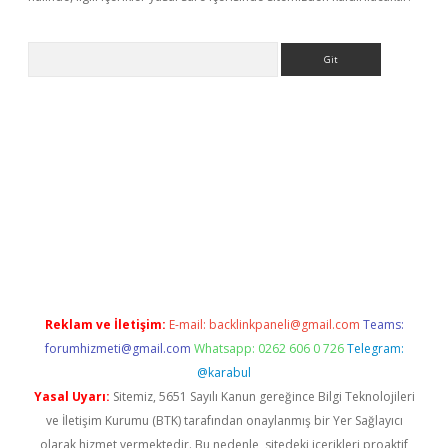
Arama
ilbet giriş
Reklam ve İletişim:
E-mail:
backlinkpaneli@gmail.com
Teams:
forumhizmeti@gmail.com
Whatsapp: 0262 606 0 726
Telegram:
@karabul
Yasal Uyarı:
Sitemiz, 5651 Sayılı Kanun gereğince Bilgi Teknolojileri
ve İletişim Kurumu (BTK) tarafından onaylanmış bir Yer Sağlayıcı
olarak hizmet vermektedir. Bu nedenle, sitedeki içerikleri proaktif