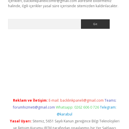
içerikleri,
backlinkpanelicomtr@gmail.com
adresine bildirmeniz
halinde, ilgili içerikler yasal süre içerisinde sitemizden kaldırılacaktır.
Arama
et giriş
Reklam ve İletişim:
E-mail:
backlinkpaneli@gmail.com
Teams:
forumhizmeti@gmail.com
Whatsapp: 0262 606 0 726
Telegram:
@karabul
Yasal Uyarı:
Sitemiz, 5651 Sayılı Kanun gereğince Bilgi Teknolojileri
ve İletişim Kurumu (BTK) tarafından onaylanmış bir Yer Sağlayıcı