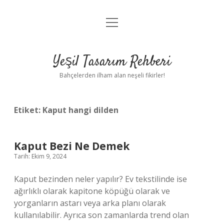
menüyü
Anasayfa
aç
Gizlilik Politikası
Yeşil Tasarım Rehberi
Yasal Uyarı
Bahçelerden ilham alan neşeli fikirler!
Hakkımızda
Etiket:
Kaput hangi dilden
Kaput Bezi Ne Demek
Tarih: Ekim 9, 2024
Kaput bezinden neler yapılır? Ev tekstilinde ise
ağırlıklı olarak kapitone köpüğü olarak ve
yorganların astarı veya arka planı olarak
kullanılabilir. Ayrıca son zamanlarda trend olan