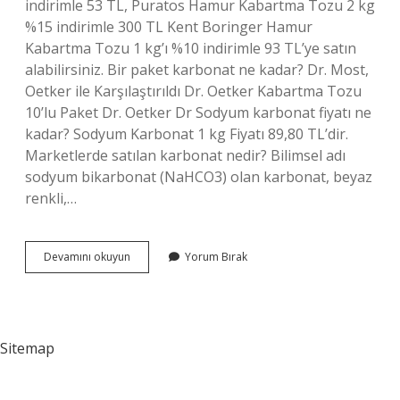
indirimle 53 TL, Puratos Hamur Kabartma Tozu 2 kg
%15 indirimle 300 TL Kent Boringer Hamur
Kabartma Tozu 1 kg’ı %10 indirimle 93 TL’ye satın
alabilirsiniz. Bir paket karbonat ne kadar? Dr. Most,
Oetker ile Karşılaştırıldı Dr. Oetker Kabartma Tozu
10’lu Paket Dr. Oetker Dr Sodyum karbonat fiyatı ne
kadar? Sodyum Karbonat 1 kg Fiyatı 89,80 TL’dir.
Marketlerde satılan karbonat nedir? Bilimsel adı
sodyum bikarbonat (NaHCO3) olan karbonat, beyaz
renkli,…
Karbonatın
Devamını okuyun
Yorum Bırak
Kilosu
Kaç
Tl
Sitemap