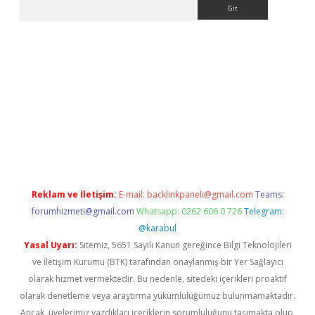
Arama
iriş
Reklam ve İletişim:
E-mail:
backlinkpaneli@gmail.com
Teams:
forumhizmeti@gmail.com
Whatsapp: 0262 606 0 726
Telegram:
@karabul
Yasal Uyarı:
Sitemiz, 5651 Sayılı Kanun gereğince Bilgi Teknolojileri
ve İletişim Kurumu (BTK) tarafından onaylanmış bir Yer Sağlayıcı
olarak hizmet vermektedir. Bu nedenle, sitedeki içerikleri proaktif
olarak denetleme veya araştırma yükümlülüğümüz bulunmamaktadır.
Ancak, üyelerimiz yazdıkları içeriklerin sorumluluğunu taşımakta olup,