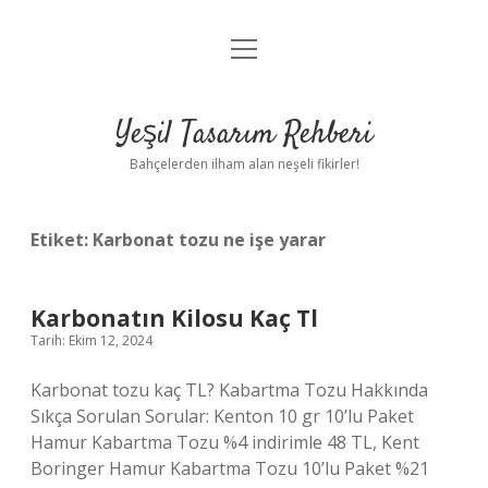
menüyü
Anasayfa
aç
Gizlilik Politikası
Yeşil Tasarım Rehberi
Yasal Uyarı
Bahçelerden ilham alan neşeli fikirler!
Hakkımızda
Etiket:
Karbonat tozu ne işe yarar
Karbonatın Kilosu Kaç Tl
Tarih: Ekim 12, 2024
Karbonat tozu kaç TL? Kabartma Tozu Hakkında
Sıkça Sorulan Sorular: Kenton 10 gr 10’lu Paket
Hamur Kabartma Tozu %4 ​​indirimle 48 TL, Kent
Boringer Hamur Kabartma Tozu 10’lu Paket %21