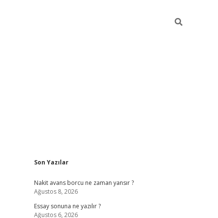
Sidebar
Son Yazılar
ilbet giriş
Nakit avans borcu ne zaman yansır ?
Ağustos 8, 2026
Essay sonuna ne yazılır ?
Ağustos 6, 2026