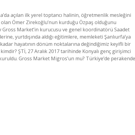
a açılan ilk yerel toptancı halinin, öğretmenlik mesleğini
rılı olan Ömer Zirekoğlu’nun kurduğu Özpaş olduğunu
Dev Gross Market’in kurucusu ve genel koordinatörü Saadet
erine, yurtdışında aldığı eğitimlere, memleketi Şanlıurfa’ya
kadar hayatının dönüm noktalarına değindiğimiz keyifli bir
kimdir? ŞTİ, 27 Aralık 2017 tarihinde Konyalı genç girişimci
e kuruldu. Gross Market Migros’un mu? Türkiye’de perakend