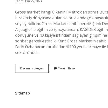
Tarih: Ekim 25, 2024
Gross market hangi ülkenin? Metro’dan sonra Bursa’d
bırakıp iş dünyasına atılan ve bu alanda çok başa
söyleyebilirim. Gross Market sahibi nereli? Şanlı 
Aişeoğlu ile eğitim ve iş hayatından, KAGİDER eğitiml
dönüşüne ve 40 kişiye istihdam sağlayan girişimine 
sohbet gerçekleştirdik. Kent Gross Market’in sahibi 
Fatih Özbabacan tarafından %100 yerli sermaye il
sektörünün…
Gross
Devamını okuyun
Yorum Bırak
Market
Türk
Mü
Sitemap