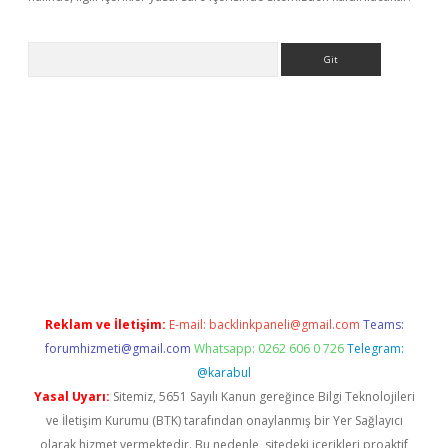
Arama
iriş
Reklam ve İletişim:
E-mail:
backlinkpaneli@gmail.com
Teams:
forumhizmeti@gmail.com
Whatsapp: 0262 606 0 726
Telegram:
@karabul
Yasal Uyarı:
Sitemiz, 5651 Sayılı Kanun gereğince Bilgi Teknolojileri
ve İletişim Kurumu (BTK) tarafından onaylanmış bir Yer Sağlayıcı
olarak hizmet vermektedir. Bu nedenle, sitedeki içerikleri proaktif