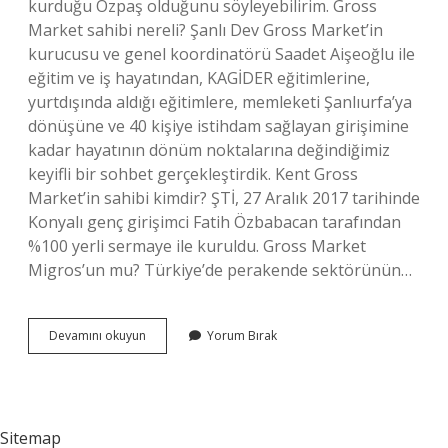
kurduğu Özpaş olduğunu söyleyebilirim. Gross
Market sahibi nereli? Şanlı Dev Gross Market’in
kurucusu ve genel koordinatörü Saadet Aişeoğlu ile
eğitim ve iş hayatından, KAGİDER eğitimlerine,
yurtdışında aldığı eğitimlere, memleketi Şanlıurfa’ya
dönüşüne ve 40 kişiye istihdam sağlayan girişimine
kadar hayatının dönüm noktalarına değindiğimiz
keyifli bir sohbet gerçekleştirdik. Kent Gross
Market’in sahibi kimdir? ŞTİ, 27 Aralık 2017 tarihinde
Konyalı genç girişimci Fatih Özbabacan tarafından
%100 yerli sermaye ile kuruldu. Gross Market
Migros’un mu? Türkiye’de perakende sektörünün…
Gross
Devamını okuyun
Yorum Bırak
Market
Türk
Mü
Sitemap