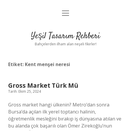
menüyü
Anasayfa
aç
Gizlilik Politikası
Yeşil Tasarım Rehberi
Yasal Uyarı
Bahçelerden ilham alan neşeli fikirler!
Hakkımızda
Etiket:
Kent menşei neresi
Gross Market Türk Mü
Tarih: Ekim 25, 2024
Gross market hangi ülkenin? Metro’dan sonra
Bursa’da açılan ilk yerel toptancı halinin,
öğretmenlik mesleğini bırakıp iş dünyasına atılan ve
bu alanda çok başarılı olan Ömer Zirekoğlu’nun