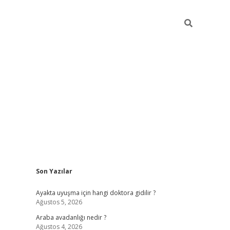
Sidebar
Son Yazılar
ilbet giriş
Ayakta uyuşma için hangi doktora gidilir ?
Ağustos 5, 2026
Araba avadanlığı nedir ?
Ağustos 4, 2026