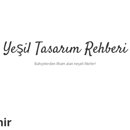
Yeşil Tasarım Rehberi
Bahçelerden ilham alan neşeli fikirler!
nir