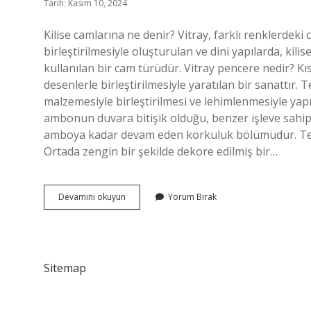
Tarih: Kasım 10, 2024
Kilise camlarına ne denir? Vitray, farklı renklerdeki
birleştirilmesiyle oluşturulan ve dini yapılarda, kil
kullanılan bir cam türüdür. Vitray pencere nedir? Kıs
desenlerle birleştirilmesiyle yaratılan bir sanattır.
malzemesiyle birleştirilmesi ve lehimlenmesiyle yapı
ambonun duvara bitişik olduğu, benzer işleve sahip
amboya kadar devam eden korkuluk bölümüdür. Te
Ortada zengin bir şekilde dekore edilmiş bir…
Kilise
Devamını okuyun
Yorum Bırak
Camına
Ne
Denir
Sitemap