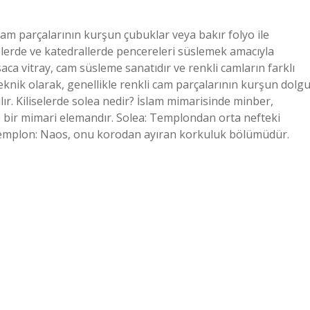
 cam parçalarının kurşun çubuklar veya bakır folyo ile
iselerde ve katedrallerde pencereleri süslemek amacıyla
aca vitray, cam süsleme sanatıdır ve renkli camların farklı
 Teknik olarak, genellikle renkli cam parçalarının kurşun dolg
lır. Kiliselerde solea nedir? İslam mimarisinde minber,
 bir mimari elemandır. Solea: Templondan orta nefteki
mplon: Naos, onu korodan ayıran korkuluk bölümüdür.