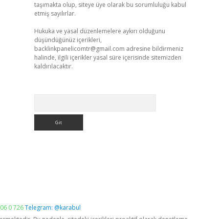
taşımakta olup, siteye üye olarak bu sorumluluğu kabul
etmiş sayılırlar.
Hukuka ve yasal düzenlemelere aykırı olduğunu
düşündüğünüz içerikleri,
backlinkpanelicomtr@gmail.com
adresine bildirmeniz
halinde, ilgili içerikler yasal süre içerisinde sitemizden
kaldırılacaktır.
Arama
06 0 726
Telegram: @karabul