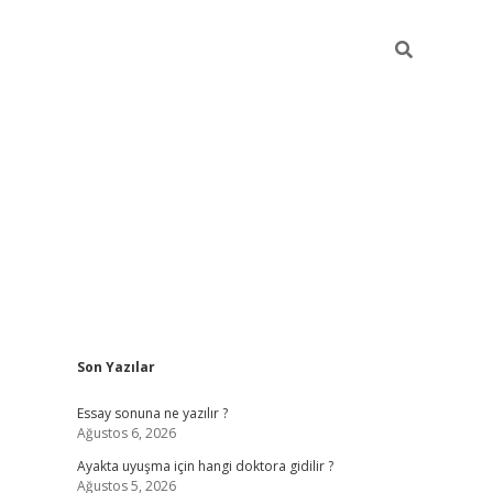
Sidebar
Son Yazılar
ilbet giriş
Essay sonuna ne yazılır ?
Ağustos 6, 2026
Ayakta uyuşma için hangi doktora gidilir ?
Ağustos 5, 2026