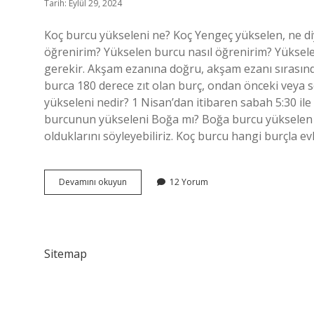
Tarih: Eylül 29, 2024
Koç burcu yükseleni ne? Koç Yengeç yükselen, ne di
öğrenirim? Yükselen burcu nasıl öğrenirim? Yüksele
gerekir. Akşam ezanına doğru, akşam ezanı sırasında
burca 180 derece zıt olan burç, ondan önceki veya 
yükseleni nedir? 1 Nisan’dan itibaren sabah 5:30 il
burcunun yükseleni Boğa mı? Boğa burcu yükselen Ko
olduklarını söyleyebiliriz. Koç burcu hangi burçla evl
12
Devamını okuyun
12 Yorum
Nisan
Koç
Burcunun
Yükseleni
Nedir
Sitemap