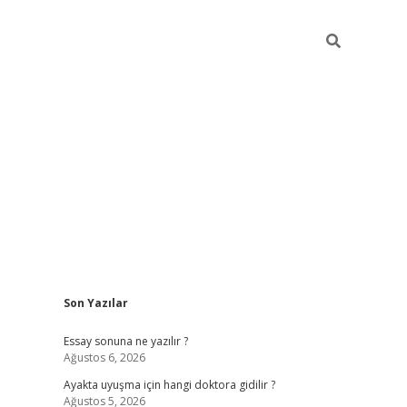
Sidebar
Son Yazılar
ilbet giriş
Essay sonuna ne yazılır ?
Ağustos 6, 2026
Ayakta uyuşma için hangi doktora gidilir ?
Ağustos 5, 2026