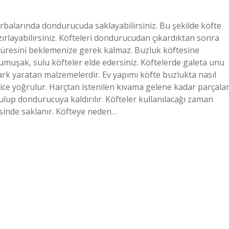
orbalarında dondurucuda saklayabilirsiniz. Bu şekilde köfte
ırlayabilirsiniz. Köfteleri dondurucudan çıkardıktan sonra
süresini beklemenize gerek kalmaz. Buzluk köftesine
muşak, sulu köfteler elde edersiniz. Köftelerde galeta unu
ark yaratan malzemelerdir. Ev yapımı köfte buzlukta nasıl
iyice yoğrulur. Harçtan istenilen kıvama gelene kadar parçala
ulup dondurucuya kaldırılır. Köfteler kullanılacağı zaman
sinde saklanır. Köfteye neden…