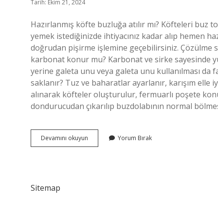
Tarih: Ekim 21, 2024
Hazırlanmış köfte buzluğa atılır mı? Köfteleri buz t
yemek istediğinizde ihtiyacınız kadar alıp hemen haz
doğrudan pişirme işlemine geçebilirsiniz. Çözülme 
karbonat konur mu? Karbonat ve sirke sayesinde yu
yerine galeta unu veya galeta unu kullanılması da f
saklanır? Tuz ve baharatlar ayarlanır, karışım elle 
alınarak köfteler oluşturulur, fermuarlı poşete kon
dondurucudan çıkarılıp buzdolabının normal bölme
Karbonatlı
Devamını okuyun
Yorum Bırak
Köfte
Buzluğa
Atılır
Mı
Sitemap