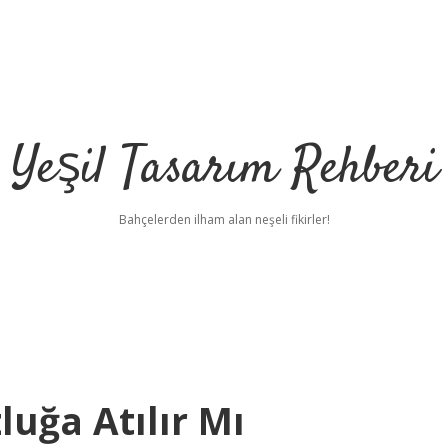
Yeşil Tasarım Rehberi
Bahçelerden ilham alan neşeli fikirler!
luğa Atılır Mı