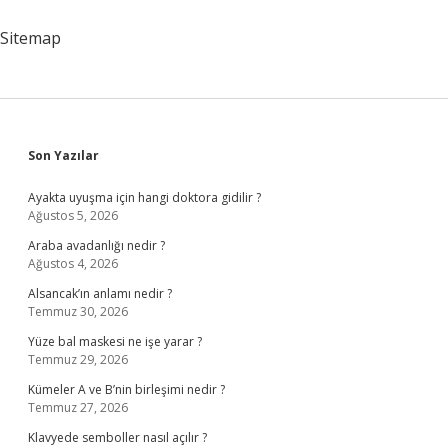
Yoğun
Ortama
Sitemap
Geçiş
Nedir
Biyoloji
Sidebar
Son Yazılar
Ayakta uyuşma için hangi doktora gidilir ?
Ağustos 5, 2026
Araba avadanlığı nedir ?
Ağustos 4, 2026
Alsancak’ın anlamı nedir ?
Temmuz 30, 2026
Yüze bal maskesi ne işe yarar ?
Temmuz 29, 2026
Kümeler A ve B’nin birleşimi nedir ?
Temmuz 27, 2026
Klavyede semboller nasıl açılır ?