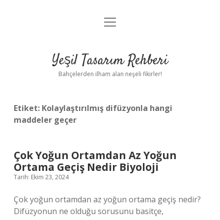
menüyü
Anasayfa
aç
Gizlilik Politikası
Yeşil Tasarım Rehberi
Yasal Uyarı
Bahçelerden ilham alan neşeli fikirler!
Hakkımızda
Etiket:
Kolaylaştırılmış difüzyonla hangi
maddeler geçer
Çok Yoğun Ortamdan Az Yoğun
Ortama Geçiş Nedir Biyoloji
Tarih: Ekim 23, 2024
Çok yoğun ortamdan az yoğun ortama geçiş nedir?
Difüzyonun ne olduğu sorusunu basitçe,