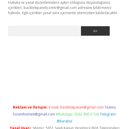
Hukuka ve yasal düzenlemelere aykırı olduğunu düşündüğünüz
içerikleri,
backlinkpanelicomtr@gmail.com
adresine bildirmeniz
halinde, ilgili içerikler yasal süre içerisinde sitemizden kaldırılacaktır.
Arama
riş
Reklam ve İletişim:
E-mail:
backlinkpaneli@gmail.com
Teams:
forumhizmeti@gmail.com
Whatsapp: 0262 606 0 726
Telegram:
@karabul
Yasal Uyarı:
Sitemiz, 5651 Sayılı Kanun gereğince Bilgi Teknolojileri