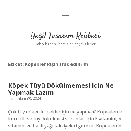
menüyü
Anasayfa
aç
Gizlilik Politikası
Yeşil Tasarım Rehberi
Yasal Uyarı
Bahçelerden ilham alan neşeli fikirler!
Hakkımızda
Etiket:
Köpekler kışın traş edilir mi
Köpek Tüyü Dökülmemesi Için Ne
Yapmak Lazım
Tarih: Ekim 30, 2024
Çok tüy döken köpekler için ne yapmalı? Köpeklerde
kuru cilt ve tüy dökülmesi sorunları için E vitamini, A
vitamini ve balık yağı takviyeleri gerekir. Köpeklerde