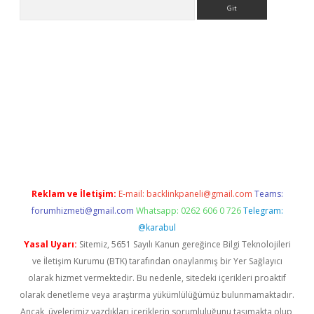
Arama
iriş
Reklam ve İletişim:
E-mail:
backlinkpaneli@gmail.com
Teams:
forumhizmeti@gmail.com
Whatsapp: 0262 606 0 726
Telegram:
@karabul
Yasal Uyarı:
Sitemiz, 5651 Sayılı Kanun gereğince Bilgi Teknolojileri
ve İletişim Kurumu (BTK) tarafından onaylanmış bir Yer Sağlayıcı
olarak hizmet vermektedir. Bu nedenle, sitedeki içerikleri proaktif
olarak denetleme veya araştırma yükümlülüğümüz bulunmamaktadır.
Ancak, üyelerimiz yazdıkları içeriklerin sorumluluğunu taşımakta olup,