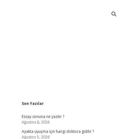
Sidebar
Son Yazılar
ilbet giriş
Essay sonuna ne yazılır ?
Ağustos 6, 2026
Ayakta uyuşma için hangi doktora gidilir ?
Ağustos 5, 2026