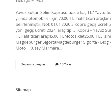
Tarih: Eylül 21, 2024
Yavuz Sultan Selim Köprüsü ücreti kaç TL? Yavuz Sul
yılında otomobiller için 70,00 TL, hafif ticari araçlar
belirlenmiştir. Not: 01.01.2020 3 Köprü geçiş ücret
yön, geçiş ücreti 2024, araç tipi 3. Köprü – Yavuz 
TLHafif ticari araç45,00 TLMotosiklet25,00 TL3. sın
Magdeburger SigortaMagdeburger Sigorta › Blog ›
Moto… Kuzey Marmara…
Yavuz
Devamını okuyun
10 Yorum
Sultan
Selim
Köprüsü
Ücretli
Mi
Sitemap