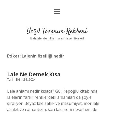
menüyü
Anasayfa
aç
Gizlilik Politikası
Yeşil Tasarım Rehberi
Yasal Uyarı
Bahçelerden ilham alan neşeli fikirler!
Hakkımızda
Etiket:
Lalenin özelliği nedir
Lale Ne Demek Kısa
Tarih: Ekim 24, 2024
Lale anlamı nedir kısaca? Gül İrepoğlu kitabında
lalelerin farklı renklerdeki anlamları da şöyle
sıralıyor: Beyaz lale saflık ve masumiyet, mor lale
asalet ve romantizm, sarı lale hem neşe hem de