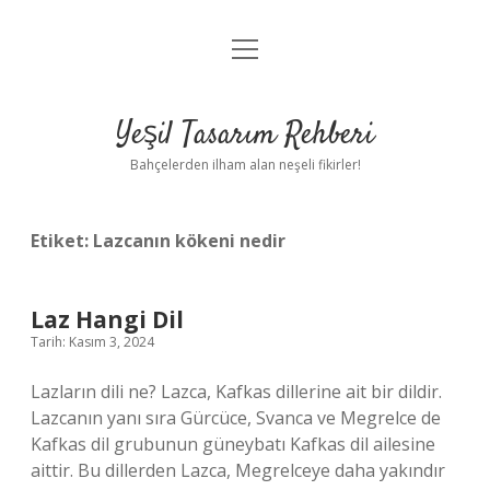
menüyü
Anasayfa
aç
Gizlilik Politikası
Yeşil Tasarım Rehberi
Yasal Uyarı
Bahçelerden ilham alan neşeli fikirler!
Hakkımızda
Etiket:
Lazcanın kökeni nedir
Laz Hangi Dil
Tarih: Kasım 3, 2024
Lazların dili ne? Lazca, Kafkas dillerine ait bir dildir.
Lazcanın yanı sıra Gürcüce, Svanca ve Megrelce de
Kafkas dil grubunun güneybatı Kafkas dil ailesine
aittir. Bu dillerden Lazca, Megrelceye daha yakındır