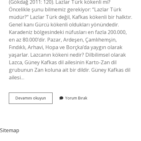
(Gökdağ 2011: 120). Lazlar Türk kökenli mi?
Öncelikle şunu bilmemiz gerekiyor: “Lazlar Türk
müdür?” Lazlar Türk değil, Kafkas kökenli bir halktır.
Genel kanı Gürcü kökenli oldukları yönündedir.
Karadeniz bölgesindeki nüfusları en fazla 200.000,
en az 80.000’dir. Pazar, Ardeşen, Çamlıhemşin,
Fındıklı, Arhavi, Hopa ve Borçka’da yaygın olarak
yaşarlar. Lazcanın kökeni nedir? Dilbilimsel olarak
Lazca, Güney Kafkas dil ailesinin Karto-Zan dil
grubunun Zan koluna ait bir dildir. Güney Kafkas dil
ailesi…
Laz
Devamını okuyun
Yorum Bırak
Hangi
Dil
Sitemap