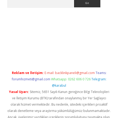
Arama
giriş
Reklam ve İletişim:
E-mail:
backlinkpaneli@gmail.com
Teams:
forumhizmeti@gmail.com
Whatsapp: 0262 606 0 726
Telegram:
@karabul
Yasal Uyarı:
Sitemiz, 5651 Sayılı Kanun gereğince Bilgi Teknolojileri
ve İletişim Kurumu (BTK) tarafından onaylanmış bir Yer Sağlayıcı
olarak hizmet vermektedir. Bu nedenle, sitedeki içerikleri proaktif
olarak denetleme veya araştırma yükümlülüğümüz bulunmamaktadır.
Ancak, üyelerimiz yazdıkları içeriklerin sorumluluğunu taşımakta olup,