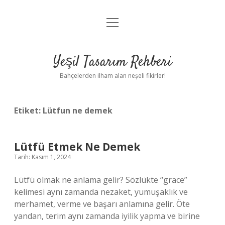
menüyü
Anasayfa
aç
Gizlilik Politikası
Yeşil Tasarım Rehberi
Yasal Uyarı
Bahçelerden ilham alan neşeli fikirler!
Hakkımızda
Etiket:
Lütfun ne demek
Lütfü Etmek Ne Demek
Tarih: Kasım 1, 2024
Lütfü olmak ne anlama gelir? Sözlükte “grace”
kelimesi aynı zamanda nezaket, yumuşaklık ve
merhamet, verme ve başarı anlamına gelir. Öte
yandan, terim aynı zamanda iyilik yapma ve birine