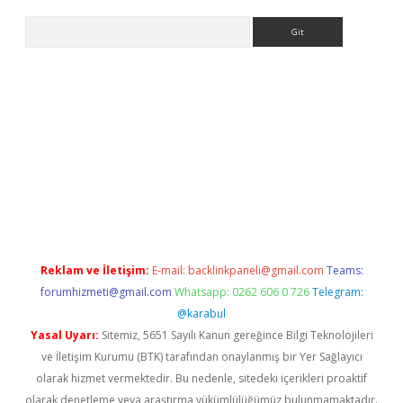
Arama
iriş
Reklam ve İletişim:
E-mail:
backlinkpaneli@gmail.com
Teams:
forumhizmeti@gmail.com
Whatsapp: 0262 606 0 726
Telegram:
@karabul
Yasal Uyarı:
Sitemiz, 5651 Sayılı Kanun gereğince Bilgi Teknolojileri
ve İletişim Kurumu (BTK) tarafından onaylanmış bir Yer Sağlayıcı
olarak hizmet vermektedir. Bu nedenle, sitedeki içerikleri proaktif
olarak denetleme veya araştırma yükümlülüğümüz bulunmamaktadır.