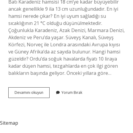
Batı Karadeniz hamsisi 18 cm’ye kadar büyüyebilir
ancak genellikle 9 ila 13 cm uzunluğundadır. En iyi
hamsi nerede çıkar? En iyi uyum sağladığı su
sıcaklığının 21 °C olduğu düşünülmektedir.
Çoğunlukla Karadeniz, Azak Denizi, Marmara Denizi,
Akdeniz ve Peru’da yaşar. Süveyş Kanalı, Süveyş
Körfezi, Norveç ile Londra arasındaki Avrupa kıyısı
ve Güney Afrika’da az sayıda bulunur. Hangi hamsi
güzeldir? Ordu’da soğuk havalarda fiyatı 10 liraya
kadar düşen hamsi, tezgahlarda en çok ilgi gören
balıkların başında geliyor. Önceki yıllara göre…
Karadeniz
Devamını okuyun
Yorum Bırak
Hamsi
Mi
Marmara
Hamsi
Mi
Sitemap