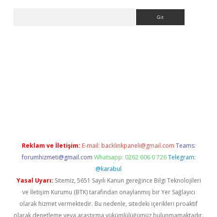
Arama
iriş
Reklam ve İletişim:
E-mail:
backlinkpaneli@gmail.com
Teams:
forumhizmeti@gmail.com
Whatsapp: 0262 606 0 726
Telegram:
@karabul
Yasal Uyarı:
Sitemiz, 5651 Sayılı Kanun gereğince Bilgi Teknolojileri
ve İletişim Kurumu (BTK) tarafından onaylanmış bir Yer Sağlayıcı
olarak hizmet vermektedir. Bu nedenle, sitedeki içerikleri proaktif
olarak denetleme veya araştırma yükümlülüğümüz bulunmamaktadır.