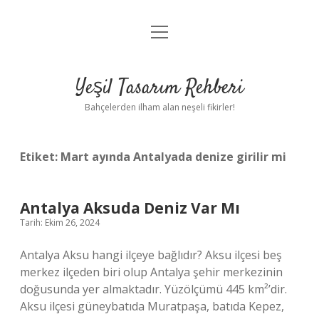
menüyü
Anasayfa
aç
Gizlilik Politikası
Yeşil Tasarım Rehberi
Yasal Uyarı
Bahçelerden ilham alan neşeli fikirler!
Hakkımızda
Etiket:
Mart ayında Antalyada denize girilir mi
Antalya Aksuda Deniz Var Mı
Tarih: Ekim 26, 2024
Antalya Aksu hangi ilçeye bağlıdır? Aksu ilçesi beş
merkez ilçeden biri olup Antalya şehir merkezinin
doğusunda yer almaktadır. Yüzölçümü 445 km²’dir.
Aksu ilçesi güneybatıda Muratpaşa, batıda Kepez,