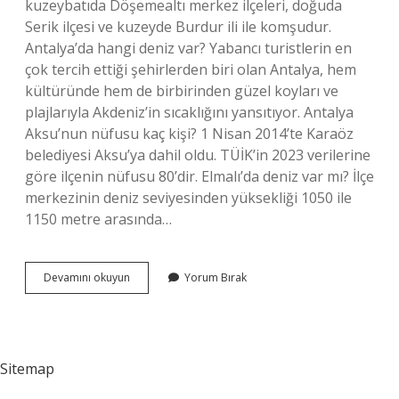
kuzeybatıda Döşemealtı merkez ilçeleri, doğuda
Serik ilçesi ve kuzeyde Burdur ili ile komşudur.
Antalya’da hangi deniz var? Yabancı turistlerin en
çok tercih ettiği şehirlerden biri olan Antalya, hem
kültüründe hem de birbirinden güzel koyları ve
plajlarıyla Akdeniz’in sıcaklığını yansıtıyor. Antalya
Aksu’nun nüfusu kaç kişi? 1 Nisan 2014’te Karaöz
belediyesi Aksu’ya dahil oldu. TÜİK’in 2023 verilerine
göre ilçenin nüfusu 80’dir. Elmalı’da deniz var mı? İlçe
merkezinin deniz seviyesinden yüksekliği 1050 ile
1150 metre arasında…
Antalya
Devamını okuyun
Yorum Bırak
Aksuda
Deniz
Var
Mı
Sitemap