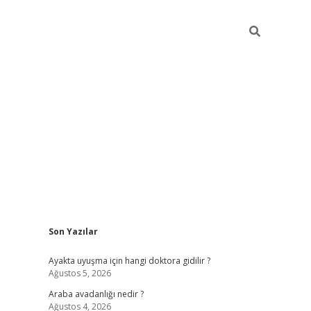
Sidebar
Son Yazılar
ilbet giriş
Ayakta uyuşma için hangi doktora gidilir ?
Ağustos 5, 2026
Araba avadanlığı nedir ?
Ağustos 4, 2026