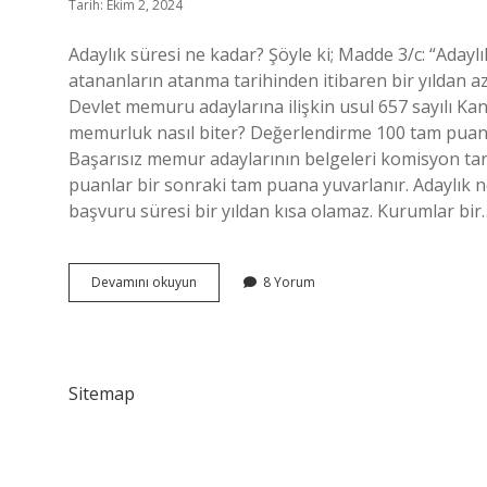
Tarih: Ekim 2, 2024
Adaylık süresi ne kadar? Şöyle ki; Madde 3/c: “Adaylı
atananların atanma tarihinden itibaren bir yıldan az
Devlet memuru adaylarına ilişkin usul 657 sayılı Ka
memurluk nasıl biter? Değerlendirme 100 tam puan üze
Başarısız memur adaylarının belgeleri komisyon tar
puanlar bir sonraki tam puana yuvarlanır. Adaylık
başvuru süresi bir yıldan kısa olamaz. Kurumlar bir
Adaylık
Devamını okuyun
8 Yorum
Ne
Zaman
Biter
Sitemap