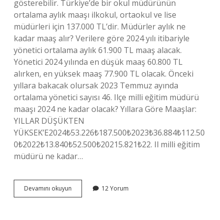
gösterebilir. Türkiye’de bir okul müdürünün
ortalama aylık maaşı ilkokul, ortaokul ve lise
müdürleri için 137.000 TL’dir. Müdürler aylık ne
kadar maaş alır? Verilere göre 2024 yılı itibariyle
yönetici ortalama aylık 61.900 TL maaş alacak.
Yönetici 2024 yılında en düşük maaş 60.800 TL
alırken, en yüksek maaş 77.900 TL olacak. Önceki
yıllara bakacak olursak 2023 Temmuz ayında
ortalama yönetici sayısı 46. Ilçe milli eğitim müdürü
maaşı 2024 ne kadar olacak? Yıllara Göre Maaşlar:
YILLAR DÜŞÜKTEN
YÜKSEK’E2024₺53.226₺187.500₺2023₺36.884₺112.50
0₺2022₺13.840₺52.500₺20215.821₺22. Il milli eğitim
müdürü ne kadar…
Okul
Devamını okuyun
12 Yorum
Müdürü
Ne
Kadar