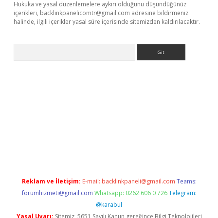
Hukuka ve yasal düzenlemelere aykırı olduğunu düşündüğünüz
içerikleri,
backlinkpanelicomtr@gmail.com
adresine bildirmeniz
halinde, ilgili içerikler yasal süre içerisinde sitemizden kaldırılacaktır.
Arama
giriş
Reklam ve İletişim:
E-mail:
backlinkpaneli@gmail.com
Teams:
forumhizmeti@gmail.com
Whatsapp: 0262 606 0 726
Telegram:
@karabul
Yasal Uyarı:
Sitemiz, 5651 Sayılı Kanun gereğince Bilgi Teknolojileri