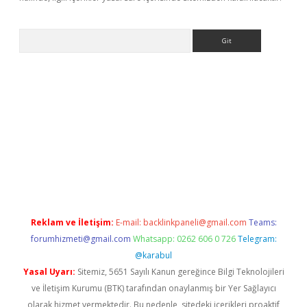
Arama
iriş
Reklam ve İletişim:
E-mail:
backlinkpaneli@gmail.com
Teams:
forumhizmeti@gmail.com
Whatsapp: 0262 606 0 726
Telegram:
@karabul
Yasal Uyarı:
Sitemiz, 5651 Sayılı Kanun gereğince Bilgi Teknolojileri
ve İletişim Kurumu (BTK) tarafından onaylanmış bir Yer Sağlayıcı
olarak hizmet vermektedir. Bu nedenle, sitedeki içerikleri proaktif